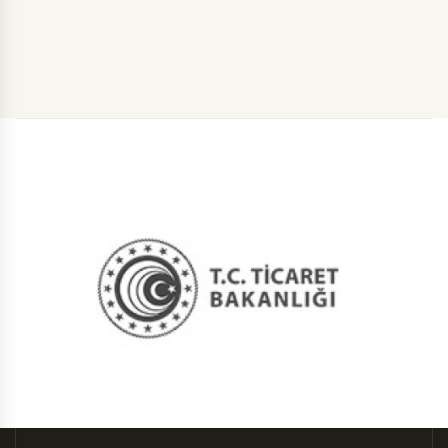
zeytin meyvesi, mucize bir besin
deposudur. Zeytinde bulunan Linoleik asit
özellikle sinir hücrelerinin gelişmesinde rol
oynar. İnsan sağlığı açısından büyük önem
taşıyan zeytinyağı kolesterol çözücüdür.
Zeytin yaprağından tıpta tansiyon
düşürücü olarak kullanılan bir madde
çıkarılır. Zeytin ağacının ömrü çok uzun
olup 500 hatta 1000 yıl yaşayabilmektedir.