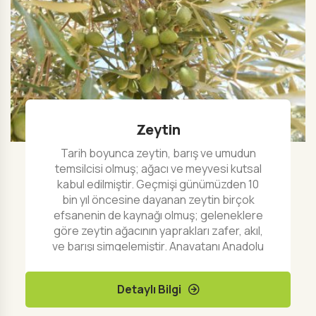
Zeytin
Tarih boyunca zeytin, barış ve umudun
temsilcisi olmuş; ağacı ve meyvesi kutsal
kabul edilmiştir. Geçmişi günümüzden 10
bin yıl öncesine dayanan zeytin birçok
efsanenin de kaynağı olmuş; geleneklere
göre zeytin ağacının yaprakları zafer, akıl,
ve barışı simgelemiştir. Anavatanı Anadolu
olan zeytin fosfor, potasyum, kalsiyum ve
magnezyum mineralleriyle birlikte; A, D, E,
Detaylı Bilgi
ve K vitaminlerini içermektedir. Kalp ve
damar hastalıkları için çok faydalı olan