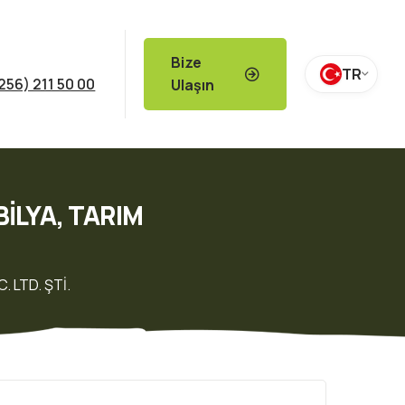
Bize
TR
256) 211 50 00
Ulaşın
BİLYA, TARIM
. LTD. ŞTİ.