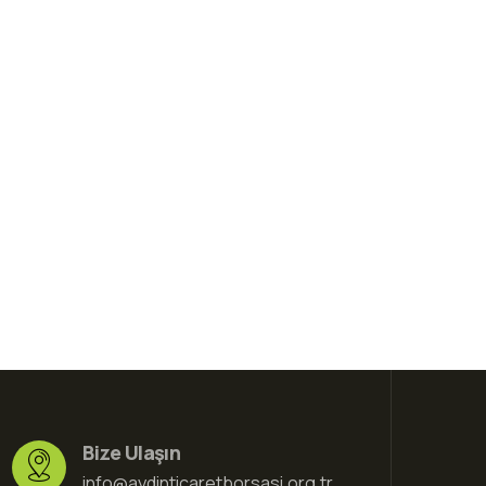
Bize Ulaşın
info@aydinticaretborsasi.org.tr