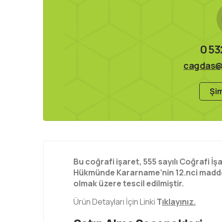
0 53
cagdas@
Şim
Bu coğrafi işaret, 555 sayılı Coğrafi 
Hükmünde Kararname’nin 12.nci maddes
olmak üzere tescil edilmiştir.
Ürün Detayları İçin Linki
T
ıklayınız.