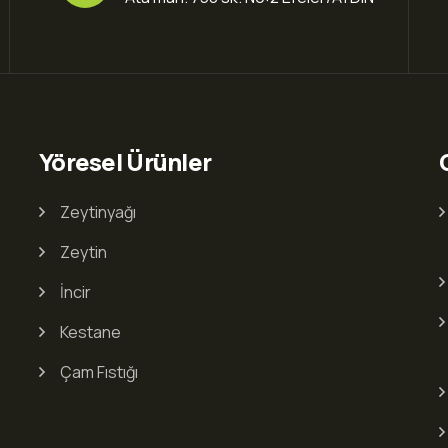
Yöresel Ürünler
Zeytinyağı
Zeytin
İncir
Kestane
Çam Fıstığı