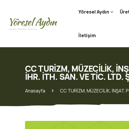
Yöresel Aydın
Üret
İletişim
CC TURİZM, MÜZECİLİK, İNŞ
İHR. İTH. SAN. VE TİC. LTD. 
Anasayfa
CC TURİZM, MÜZECİLİK, İNŞAT, PR