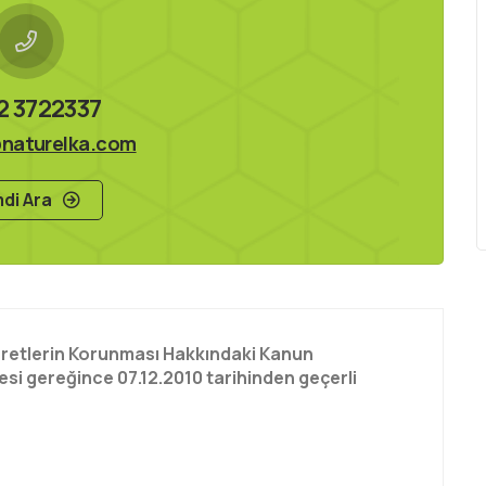
2 3722337
naturelka.com
di Ara
İşaretlerin Korunması Hakkındaki Kanun
i gereğince 07.12.2010 tarihinden geçerli